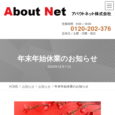
コ
ナ
ン
ビ
テ
ゲ
ン
ー
ツ
シ
営業時間 9:00～18:00
0120-202-376
へ
ョ
定休日／土曜・日曜・祝日
ス
ン
キ
に
ッ
移
プ
動
年末年始休業のお知らせ
2025年12月11日
HOME
お知らせ
お知らせ
年末年始休業のお知らせ