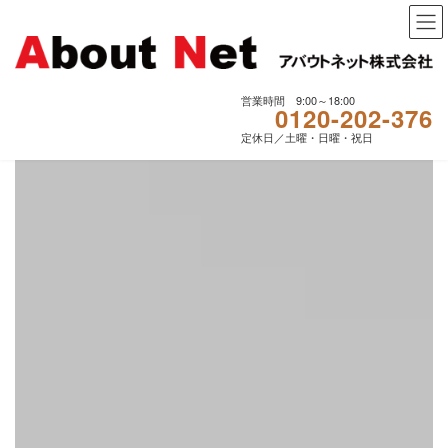
コ
ナ
ン
ビ
テ
ゲ
ン
ー
ツ
シ
営業時間 9:00～18:00
0120-202-376
へ
ョ
ス
ン
定休日／土曜・日曜・祝日
キ
に
ッ
移
プ
動