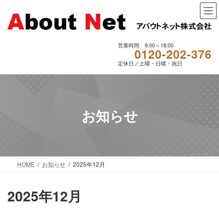
コ
ナ
ン
ビ
テ
ゲ
ン
ー
ツ
シ
営業時間 9:00～18:00
0120-202-376
へ
ョ
定休日／土曜・日曜・祝日
ス
ン
キ
に
ッ
移
プ
動
お知らせ
HOME
お知らせ
2025年12月
2025年12月