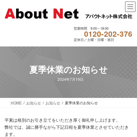
コ
ナ
ン
ビ
テ
ゲ
ン
ー
ツ
シ
営業時間 9:00～18:00
0120-202-376
へ
ョ
定休日／土曜・日曜・祝日
ス
ン
キ
に
ッ
移
プ
動
夏季休業のお知らせ
2024年7月19日
HOME
お知らせ
お知らせ
夏季休業のお知らせ
平素は格別のお引き立てをいただき厚く御礼申し上げます。
弊社では、誠に勝手ながら下記日程を夏季休業とさせていただき
ます。