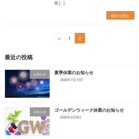
菌 […]
続きを読む
投
固
固
«
1
2
定
定
稿
ペ
ペ
最近の投稿
の
ー
ー
ジ
ジ
ペ
夏季休業のお知らせ
お知らせ
ー
2026年7月10日
ジ
送
り
ゴールデンウィーク休業のお知らせ
お知らせ
2026年4月9日