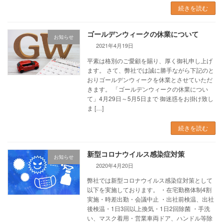
続きを読む
ゴールデンウィークの休業について
お知らせ
2021年4月19日
平素は格別のご愛顧を賜り、厚く御礼申し上げ
ます。 さて、弊社では誠に勝手ながら下記のと
おりゴールデンウィークを休業とさせていただ
きます。 「ゴールデンウィークの休業につい
て」4月29日～5月5日まで 御迷惑をお掛け致し
ま […]
続きを読む
新型コロナウイルス感染症対策
お知らせ
2020年4月20日
弊社では新型コロナウイルス感染症対策として
以下を実施しております。 ・在宅勤務体制4割
実施・時差出勤・会議中止 ・出社前検温、出社
後検温・1日3回以上換気・1日2回除菌 ・手洗
い、マスク着用・営業車両ドア、ハンドル等除