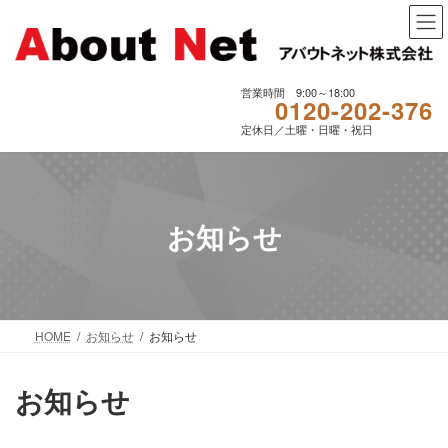
コ
ナ
ン
ビ
テ
ゲ
ン
ー
ツ
シ
営業時間 9:00～18:00
0120-202-376
へ
ョ
定休日／土曜・日曜・祝日
ス
ン
キ
に
ッ
移
プ
動
お知らせ
HOME
お知らせ
お知らせ
お知らせ